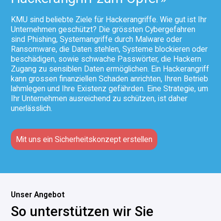
KMU sind beliebte Ziele für Hackerangriffe. Wie gut ist Ihr
Unternehmen geschützt? Die grössten Cybergefahren
sind Phishing, Systemangriffe durch Malware oder
Ransomware, die Daten stehlen, Systeme blockieren oder
beschädigen, sowie schwache Passwörter, die Hackern
Zugang zu sensiblen Daten ermöglichen. Ein Hackerangriff
kann grossen finanziellen Schaden anrichten, Ihren Betrieb
lahmlegen und Ihre Existenz gefährden. Eine Strategie, um
Ihr Unternehmen ausreichend zu schützen, ist daher
unerlässlich.
Mit uns ein Sicherheitskonzept erstellen
Unser Angebot
S
o
u
n
t
e
r
s
t
ü
t
z
e
n
w
i
r
S
i
e