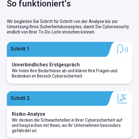
S
o
f
u
n
k
t
i
o
n
i
e
r
t
’
s
Wir begleiten Sie Schritt für Schritt von der Analyse bis zur
Umsetzung Ihres Sicherheitskonzeptes, damit Sie Cybersecurity
endlich von Ihrer To-Do-Liste streichen können.
Schritt 1
Unverbindliches Erstgespräch
Wir holen Ihre Bedürfnisse ab und klären Ihre Fragen und
Bedenken im Bereich Cybersicherheit.
Schritt 2
Risiko-Analyse
Wir decken die Schwachstellen in Ihrer Cybersicherheit auf
und besprechen mit Ihnen, wo Ihr Unternehmen besonders
gefährdet ist.