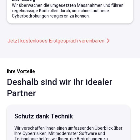
Wir überwachen die umgesetzten Massnahmen und führen
regelmässige Kontrollen durch, um schnell auf neue
Cyberbedrohungen reagieren zu können.
Jetzt kostenloses Erstgespräch vereinbaren
Ihre Vorteile
D
e
s
h
a
l
b
s
i
n
d
w
i
r
I
h
r
i
d
e
a
l
e
r
P
a
r
t
n
e
r
Schutz dank Technik
Wir verschaffen Ihnen einen umfassenden Überblick über
Ihre Cyberrisiken. Mit modernster Software und
Technologie helfen wir Ihnen, die Bedrohungen zu