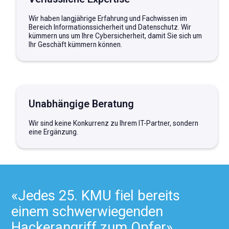
Wir haben langjährige Erfahrung und Fachwissen im
Bereich Informationssicherheit und Datenschutz. Wir
kümmern uns um Ihre Cybersicherheit, damit Sie sich um
Ihr Geschäft kümmern können.
Unabhängige Beratung
Wir sind keine Konkurrenz zu Ihrem IT-Partner, sondern
eine Ergänzung.
«
J
e
d
e
s
2
5
.
K
M
U
f
i
e
l
b
e
r
e
i
t
s
e
i
n
e
m
s
c
h
w
e
r
w
i
e
g
e
n
d
e
n
H
a
c
k
e
r
a
n
g
r
i
f
f
z
u
m
O
p
f
e
r
»